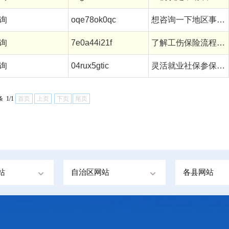
询
oqe78ok0qc
想咨询一下地区事业编人员休...
询
7e0a44i21f
了解工伤保险流程及工伤赔偿标准
询
04rux5gtic
灵活就业社保参保条件
 1/1
首页
上页
下页
尾页
站
自治区网站
各县网站