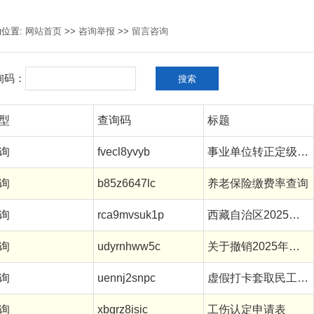
的位置:
网站首页
>>
咨询举报
>>
留言咨询
询码：
型
查询码
标题
询
fvecl8yvyb
事业单位转正定级事宜
询
b85z6647lc
养老保险缴费率查询
询
rca9mvsuk1p
西藏自治区2025年第二季度重...
询
udyrnhww5c
关于撤销2025年阿里地区第二...
询
uennj2snpc
虚假打卡套取民工工资
询
xbgrz8isic
工伤认定申请表