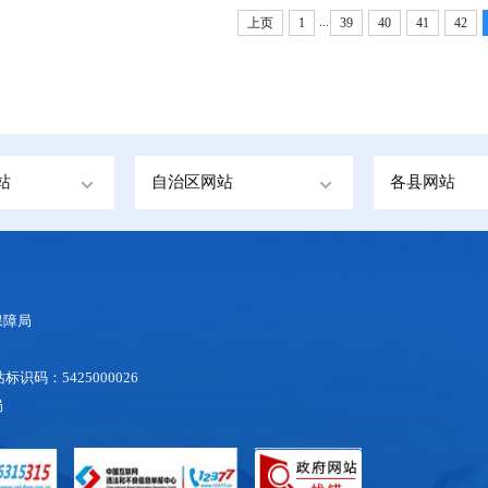
...
上页
1
39
40
41
42
站
自治区网站
各县网站
保障局
标识码：5425000026
局