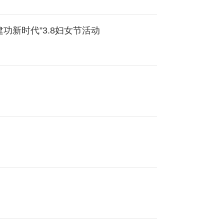
部、妇委会深入开展“跟党奋进新征程 巾帼建功新时代”3.8妇女节活动