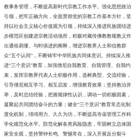
教事务管理，不断提高新时代宗教工作水平。强化思想政治
引领，把牢正确方向，全面贯彻党的宗教工作基本方针，坚
持以社会主义核心价值观为引领，持续深入推进民族团结进
步模范区创建进宗教活动场所，积极对藏传佛教教规教义作
出通俗易懂、与时俱进的阐释，增进宗教界人士和信教群
众“五个认同”，不断铸牢中华民族共同体意识。持续深入推
进“三个意识”教育，加强僧尼自我教育、自我管理、自我约
束，发挥宗教界代表人士积极作用，选树典型、交流经验，
引导僧尼相互学习、相互启发，增强教育效果；坚持教治并
举，及时总结经验，把握规律性认识，调动一切积极因素，
凝聚起共同团结奋斗的力量；健全“三个意识”教育常态化制
度化机制，绵绵用力、久久为功，不断提高寺庙管理工作科
学化规范化水平。防范化解各类风险隐患，牢固树立总体国
家安全观，坚持警钟长鸣、警惕常在，深入开展反分裂斗