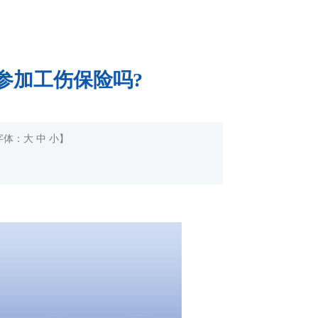
参加工伤保险吗?
字体：
大
中
小
】