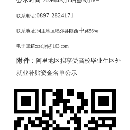
公示时间
:20
26
年
06
月
10
日至
06
月
16
日
:0897-2824171
联系电话
:
中
联系地址
阿里地区噶尔县陕西
路
56
号
电子邮箱
:xzaljyj@163.com
附
件
：
阿里地区拟享受高校毕业生
区外
就业补贴资金名单公示