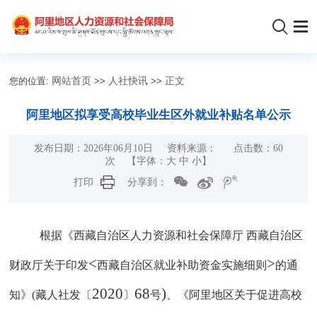
您的位置:
网站首页
>>
人社快讯
>>
正文
阿里地区拟享受高校毕业生区外就业补贴名单公示
发布日期：2026年06月10日 资料来源： 点击数：
60
次 【字体：
大
中
小
】
打印
分享到：
根据《西藏自治区人力资源和社会保障厅
西藏自治区
<
>
财政厅关于印发
西藏自治区就业补助资金
实施细则
的通
2020
68
)
知》
(
藏
人社发
〔
〕
号
、《阿里地区关于促进高校