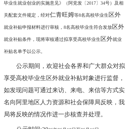
毕业生就业创业的实施意见》（阿党发〔
2017
〕
34
号）及相
仁青旺姆
区外
关配套文件规定，经对
等
8
名高校毕业生
区外
就业补贴申报材料进行审核，
8
名高校毕业生符合发放
区外
就业补贴条件，现将审核通过拟享受高校毕业生
就业
补贴名单予以公示。
公示期间，欢迎社会各界和广大群众对拟
享受高校毕业生
区外就业补贴
对象进行监督，
如发现问题可通过来访、来电、来信等方式实
名向阿里地区人力资源和社会保障局
反映
，
我
局将反映的情况作进一步核查并处理。