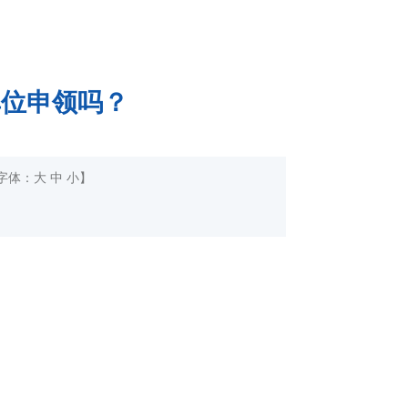
单位申领吗？
字体：
大
中
小
】