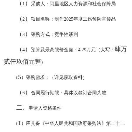
（
）
1
采购人：
阿里地区人力资源和社会保障局
（
）
2
项目名称：制作
2025
年度工伤预防宣传品
（
）
3
采购方式：竞争性
谈判
（
）
肆万
4
预算及最高限价金额：
4.29
万元（大写：
贰仟玖佰元整
）
5
（
）采购需求：（详见获取资料）
（
）
6
合同履行期限：具体以签订合同为准
二、
申请人资格条件
1
（
）应具备《中华人民共和国政府采购法》第二十二