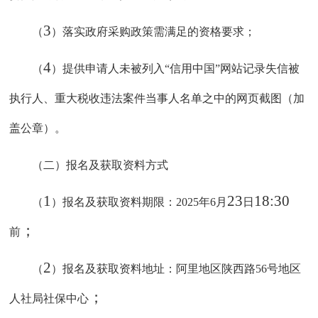
3
（
）落实政府采购政策需满足的资格要求；
4
（
）提供申请人未被列入
“
信用中国
”
网站记录失信被
执行人、重大税收违法案件当事人名单之中的网页截图（加
盖公章）。
（二）报名及获取资料方式
1
23
18:
3
0
（
）报名及获取资料期限：
2025
年
6
月
日
；
前
2
（
）报名及获取资料地址：
阿里地区陕西路
56
号地区
；
人社局社保中心