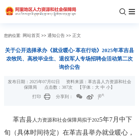
您的位置:
网站首页
>>
通知公告
>>
正文
关于公开选择承办《就业暖心·革在行动》2025年革吉县
农牧民、高校毕业生、退役军人专场招聘会活动第二次
询价公告
发布日期：2025年07月02日 资料来源：革吉县人力资源和社会
保障局 点击数：
387
次 【字体：
大
中
小
】
打印
分享到：
革吉县
5
年
7
月中下
人力资源和社会保障局拟于
202
旬（具体时间待定）在
革吉县
举办
就业暖心，