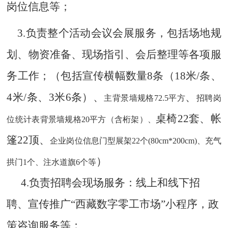
岗位信息等；
3.
负责整个活动会议会展服务，包括场地规
划、物资准备、现场指引、会后整理等各项服
务工作；
（包括宣传
横幅
数量
8条（18米/条、
4米/条、3米6条）
、
、
主背景墙规格
72.5平方
招聘岗
桌椅
22套
、帐
位统计表背景墙规格
20平方（含桁架）、
篷
22顶
、
企业岗位信息门型展架
22个(80cm*200cm)、充气
）
拱门1个、注水道旗6个等
4.负责招聘会现场服务：线上和线下招
聘、宣传推广“西藏数字零工市场”小程序，政
策咨询服务等；