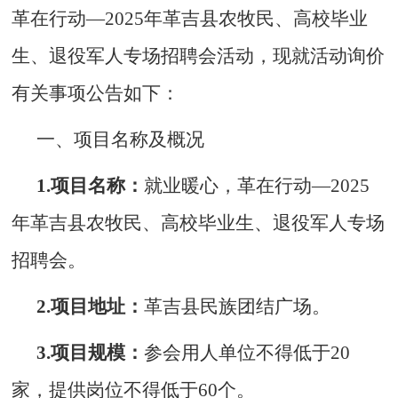
革在行动
—202
5
年
革吉县农牧民、
高校毕业
生
、退役军人
专场招聘会活动，现就活动询价
有关事项公告如下：
一、项目名称及概况
1.项目名称：
就业暖心，革在行动
—202
5
年
革吉县农牧民、
高校毕业生
、退役军人
专场
招聘会。
2.项目地址：
革吉县民族团结广场
。
3.项目规模：
参会
用人单位
不得低于
20
家
，提供岗位不得低于
60个。